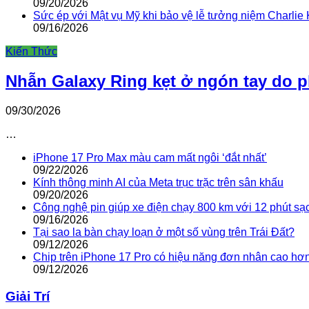
09/20/2026
Sức ép với Mật vụ Mỹ khi bảo vệ lễ tưởng niệm Charlie 
09/16/2026
Kiến Thức
Nhẫn Galaxy Ring kẹt ở ngón tay do 
09/30/2026
…
iPhone 17 Pro Max màu cam mất ngôi ‘đắt nhất’
09/22/2026
Kính thông minh AI của Meta trục trặc trên sân khấu
09/20/2026
Công nghệ pin giúp xe điện chạy 800 km với 12 phút sạ
09/16/2026
Tại sao la bàn chạy loạn ở một số vùng trên Trái Đất?
09/12/2026
Chip trên iPhone 17 Pro có hiệu năng đơn nhân cao hơ
09/12/2026
Giải Trí