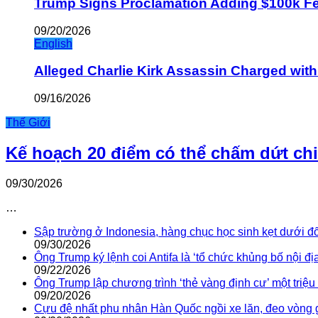
Trump Signs Proclamation Adding $100k Fee
09/20/2026
English
Alleged Charlie Kirk Assassin Charged wit
09/16/2026
Thế Giới
Kế hoạch 20 điểm có thể chấm dứt ch
09/30/2026
…
Sập trường ở Indonesia, hàng chục học sinh kẹt dưới đ
09/30/2026
Ông Trump ký lệnh coi Antifa là ‘tổ chức khủng bố nội địa
09/22/2026
Ông Trump lập chương trình ‘thẻ vàng định cư’ một triệ
09/20/2026
Cựu đệ nhất phu nhân Hàn Quốc ngồi xe lăn, đeo vòng 