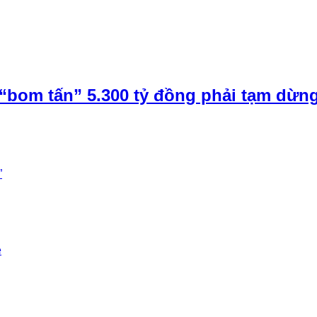
“bom tấn” 5.300 tỷ đồng phải tạm dừn
”
e