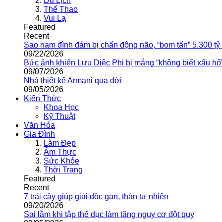
Du Lịch
Thể Thao
Vui Lạ
Featured
Recent
Sao nam đình đám bị chấn động não, “bom tấn” 5.300 tỷ
09/22/2026
Bức ảnh khiến Lưu Diệc Phi bị mắng “không biết xấu hổ
09/07/2026
Nhà thiết kế Armani qua đời
09/05/2026
Kiến Thức
Khoa Học
Kỹ Thuật
Văn Hóa
Gia Đình
Làm Đẹp
Ẩm Thực
Sức Khỏe
Thời Trang
Featured
Recent
7 trái cây giúp giải độc gan, thận tự nhiên
09/20/2026
Sai lầm khi tập thể dục làm tăng nguy cơ đột quỵ