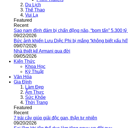
Du Lịch
Thể Thao
Vui Lạ
Featured
Recent
Sao nam đình đám bị chấn động não, “bom tấn” 5.300 tỷ
09/22/2026
Bức ảnh khiến Lưu Diệc Phi bị mắng “không biết xấu hổ
09/07/2026
Nhà thiết kế Armani qua đời
09/05/2026
Kiến Thức
Khoa Học
Kỹ Thuật
Văn Hóa
Gia Đình
Làm Đẹp
Ẩm Thực
Sức Khỏe
Thời Trang
Featured
Recent
7 trái cây giúp giải độc gan, thận tự nhiên
09/20/2026