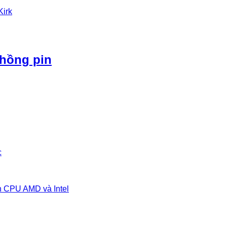
Kirk
phồng pin
c
n CPU AMD và Intel