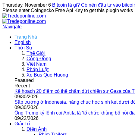
Thursday, November 6
Bitcoin là gì? Có nên đầu tư vào bitco
Please enter Coingecko Free Api Key to get this plugin works
Navigate
Trang Nhà
English
Thời Sự
Thế Giới
Cộng Đồng
Việt Nam
Pháp Luật
Xe Bus Que Huong
Featured
Recent
Kế hoạch 20 điểm có thể chấm dứt chiến sự Gaza của 
09/30/2026
Sập trường ở Indonesia, hàng chục học sinh kẹt dưới đ
09/30/2026
Ông Trump ký lệnh coi Antifa là ‘tổ chức khủng bố nội địa
09/22/2026
Giải Trí
Điện Ảnh
Phim Trailers