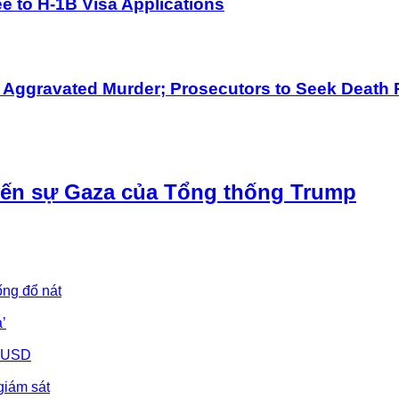
 to H-1B Visa Applications
h Aggravated Murder; Prosecutors to Seek Death 
iến sự Gaza của Tổng thống Trump
ống đổ nát
’
u USD
giám sát