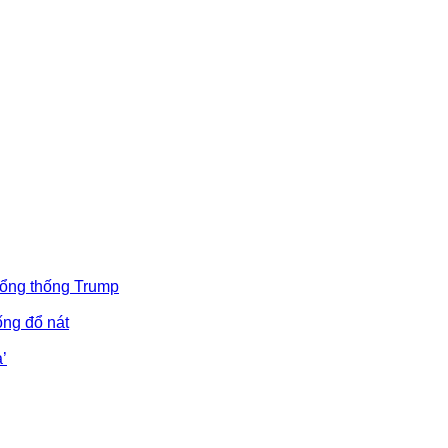
Tổng thống Trump
ống đổ nát
’