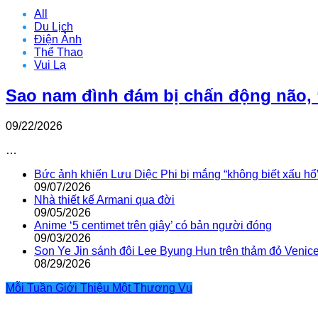
All
Du Lịch
Điện Ảnh
Thể Thao
Vui Lạ
Sao nam đình đám bị chấn động não, 
09/22/2026
…
Bức ảnh khiến Lưu Diệc Phi bị mắng “không biết xấu hổ
09/07/2026
Nhà thiết kế Armani qua đời
09/05/2026
Anime ‘5 centimet trên giây’ có bản người đóng
09/03/2026
Son Ye Jin sánh đôi Lee Byung Hun trên thảm đỏ Venic
08/29/2026
Mỗi Tuần Giới Thiệu Một Thương Vụ