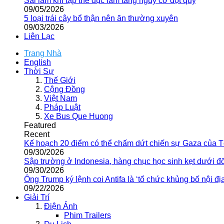
Sai lầm khi tập thể dục làm tăng nguy cơ đột quỵ
09/05/2026
5 loại trái cây bổ thận nên ăn thường xuyên
09/03/2026
Liên Lạc
Trang Nhà
English
Thời Sự
Thế Giới
Cộng Đồng
Việt Nam
Pháp Luật
Xe Bus Que Huong
Featured
Recent
Kế hoạch 20 điểm có thể chấm dứt chiến sự Gaza của 
09/30/2026
Sập trường ở Indonesia, hàng chục học sinh kẹt dưới đ
09/30/2026
Ông Trump ký lệnh coi Antifa là ‘tổ chức khủng bố nội địa
09/22/2026
Giải Trí
Điện Ảnh
Phim Trailers