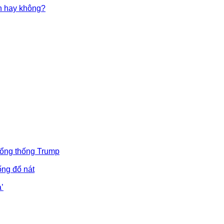
in hay không?
Tổng thống Trump
ống đổ nát
’