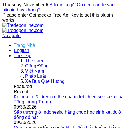
Thursday, November 6
Bitcoin là gì? Có nên đầu tư vào
bitcoin hay không?
Please enter Coingecko Free Api Key to get this plugin
works
Navigate
Trang Nhà
English
Thời Sự
Thế Giới
Cộng Đồng
Việt Nam
Pháp Luật
Xe Bus Que Huong
Featured
Recent
Kế hoạch 20 điểm có thể chấm dứt chiến sự Gaza của
Tổng thống Trump
09/30/2026
Sập trường ở Indonesia, hàng chục học sinh kẹt dưới
đống đổ nát
09/30/2026
Ông Trump ký lệnh coi Antifa là ‘tổ chức khủng bố nội