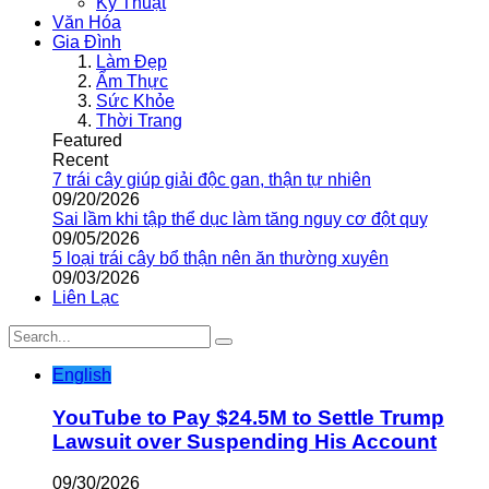
Kỹ Thuật
Văn Hóa
Gia Đình
Làm Đẹp
Ẩm Thực
Sức Khỏe
Thời Trang
Featured
Recent
7 trái cây giúp giải độc gan, thận tự nhiên
09/20/2026
Sai lầm khi tập thể dục làm tăng nguy cơ đột quỵ
09/05/2026
5 loại trái cây bổ thận nên ăn thường xuyên
09/03/2026
Liên Lạc
English
YouTube to Pay $24.5M to Settle Trump
Lawsuit over Suspending His Account
09/30/2026