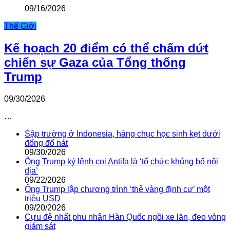
09/16/2026
Thế Giới
Kế hoạch 20 điểm có thể chấm dứt
chiến sự Gaza của Tổng thống
Trump
09/30/2026
…
Sập trường ở Indonesia, hàng chục học sinh kẹt dưới
đống đổ nát
09/30/2026
Ông Trump ký lệnh coi Antifa là ‘tổ chức khủng bố nội
địa’
09/22/2026
Ông Trump lập chương trình ‘thẻ vàng định cư’ một
triệu USD
09/20/2026
Cựu đệ nhất phu nhân Hàn Quốc ngồi xe lăn, đeo vòng
giám sát