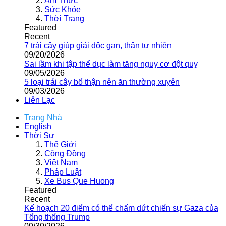
Ẩm Thực
Sức Khỏe
Thời Trang
Featured
Recent
7 trái cây giúp giải độc gan, thận tự nhiên
09/20/2026
Sai lầm khi tập thể dục làm tăng nguy cơ đột quỵ
09/05/2026
5 loại trái cây bổ thận nên ăn thường xuyên
09/03/2026
Liên Lạc
Trang Nhà
English
Thời Sự
Thế Giới
Cộng Đồng
Việt Nam
Pháp Luật
Xe Bus Que Huong
Featured
Recent
Kế hoạch 20 điểm có thể chấm dứt chiến sự Gaza của
Tổng thống Trump