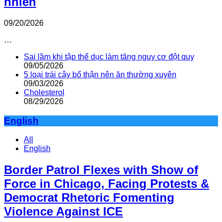
nhiên
09/20/2026
…
Sai lầm khi tập thể dục làm tăng nguy cơ đột quỵ
09/05/2026
5 loại trái cây bổ thận nên ăn thường xuyên
09/03/2026
Cholesterol
08/29/2026
English
All
English
Border Patrol Flexes with Show of
Force in Chicago, Facing Protests &
Democrat Rhetoric Fomenting
Violence Against ICE