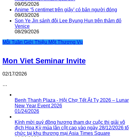
09/05/2026
Anime ‘5 centimet trên giây’ có bản người đóng
09/03/2026
Son Ye Jin sánh đôi Lee Byung Hun trên thảm đỏ
Venice
08/29/2026
Mỗi Tuần Giới Thiệu Một Thương Vụ
Mon Viet Seminar Invite
02/17/2026
…
Benh Thanh Plaza - Hội Chợ Tết Ất Tỵ 2026 – Lunar
New Year Event 2026
01/24/2026
Kính mời quý đồng hương tham dự cuộc thi giải vô
địch Hoa Kỳ múa lân cột cao vào ngày 28/12/2026 tổ
chức tại khu thương mại Asia Times Square