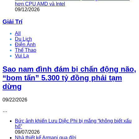
hơn CPU AMD và Intel
09/12/2026
Giải Trí
All
Du Lịch
Điện Ảnh
Thể Thao
Vui Lạ
Sao nam đình đám bị chấn động não,
“bom tấn” 5.300 tỷ đồng phải tạm
dừng
09/22/2026
…
Bức ảnh khiến Lưu Diệc Phi bị mắng “không biết xấu
hổ”
09/07/2026
Nhà thiết kế Armani qua đời