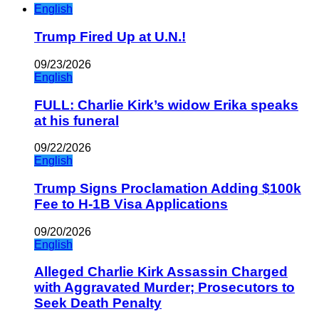
English
Trump Fired Up at U.N.!
09/23/2026
English
FULL: Charlie Kirk’s widow Erika speaks
at his funeral
09/22/2026
English
Trump Signs Proclamation Adding $100k
Fee to H-1B Visa Applications
09/20/2026
English
Alleged Charlie Kirk Assassin Charged
with Aggravated Murder; Prosecutors to
Seek Death Penalty