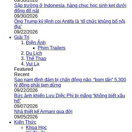
09/30/2026
Sập trường ở Indonesia, hàng chục học sinh kẹt dưới
đống đổ nát
09/30/2026
Ông Trump ký lệnh coi Antifa là ‘tổ chức khủng bố nội
địa’
09/22/2026
Giải Trí
Điện Ảnh
Phim Trailers
Du Lịch
Thể Thao
Vui Lạ
Featured
Recent
Sao nam đình đám bị chấn động não, “bom tấn” 5.300
tỷ đồng phải tạm dừng
09/22/2026
Bức ảnh khiến Lưu Diệc Phi bị mắng “không biết xấu
hổ”
09/07/2026
Nhà thiết kế Armani qua đời
09/05/2026
Kiến Thức
Khoa Học