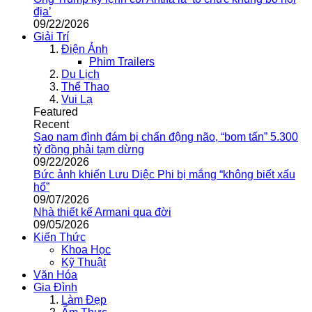
địa’
09/22/2026
Giải Trí
Điện Ảnh
Phim Trailers
Du Lịch
Thể Thao
Vui Lạ
Featured
Recent
Sao nam đình đám bị chấn động não, “bom tấn” 5.300
tỷ đồng phải tạm dừng
09/22/2026
Bức ảnh khiến Lưu Diệc Phi bị mắng “không biết xấu
hổ”
09/07/2026
Nhà thiết kế Armani qua đời
09/05/2026
Kiến Thức
Khoa Học
Kỹ Thuật
Văn Hóa
Gia Đình
Làm Đẹp