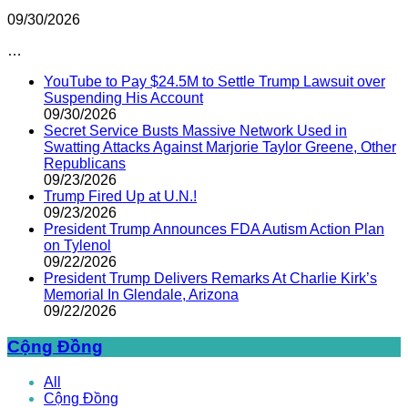
09/30/2026
…
YouTube to Pay $24.5M to Settle Trump Lawsuit over
Suspending His Account
09/30/2026
Secret Service Busts Massive Network Used in
Swatting Attacks Against Marjorie Taylor Greene, Other
Republicans
09/23/2026
Trump Fired Up at U.N.!
09/23/2026
President Trump Announces FDA Autism Action Plan
on Tylenol
09/22/2026
President Trump Delivers Remarks At Charlie Kirk’s
Memorial In Glendale, Arizona
09/22/2026
Cộng Đồng
All
Cộng Đồng