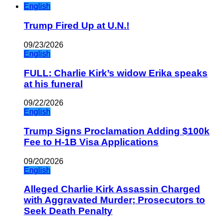
English
Trump Fired Up at U.N.!
09/23/2026
English
FULL: Charlie Kirk’s widow Erika speaks
at his funeral
09/22/2026
English
Trump Signs Proclamation Adding $100k
Fee to H-1B Visa Applications
09/20/2026
English
Alleged Charlie Kirk Assassin Charged
with Aggravated Murder; Prosecutors to
Seek Death Penalty