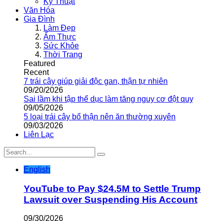
Kỹ Thuật
Văn Hóa
Gia Đình
Làm Đẹp
Ẩm Thực
Sức Khỏe
Thời Trang
Featured
Recent
7 trái cây giúp giải độc gan, thận tự nhiên
09/20/2026
Sai lầm khi tập thể dục làm tăng nguy cơ đột quỵ
09/05/2026
5 loại trái cây bổ thận nên ăn thường xuyên
09/03/2026
Liên Lạc
English
YouTube to Pay $24.5M to Settle Trump
Lawsuit over Suspending His Account
09/30/2026