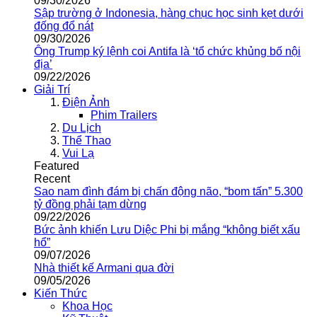
09/30/2026
Sập trường ở Indonesia, hàng chục học sinh kẹt dưới
đống đổ nát
09/30/2026
Ông Trump ký lệnh coi Antifa là ‘tổ chức khủng bố nội
địa’
09/22/2026
Giải Trí
Điện Ảnh
Phim Trailers
Du Lịch
Thể Thao
Vui Lạ
Featured
Recent
Sao nam đình đám bị chấn động não, “bom tấn” 5.300
tỷ đồng phải tạm dừng
09/22/2026
Bức ảnh khiến Lưu Diệc Phi bị mắng “không biết xấu
hổ”
09/07/2026
Nhà thiết kế Armani qua đời
09/05/2026
Kiến Thức
Khoa Học