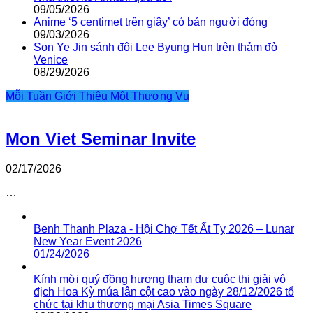
09/05/2026
Anime ‘5 centimet trên giây’ có bản người đóng
09/03/2026
Son Ye Jin sánh đôi Lee Byung Hun trên thảm đỏ
Venice
08/29/2026
Mỗi Tuần Giới Thiệu Một Thương Vụ
Mon Viet Seminar Invite
02/17/2026
…
Benh Thanh Plaza - Hội Chợ Tết Ất Tỵ 2026 – Lunar
New Year Event 2026
01/24/2026
Kính mời quý đồng hương tham dự cuộc thi giải vô
địch Hoa Kỳ múa lân cột cao vào ngày 28/12/2026 tổ
chức tại khu thương mại Asia Times Square