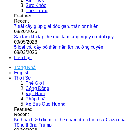
Ẩm Thực
Sức Khỏe
Thời Trang
Featured
Recent
7 trái cây giúp giải độc gan, thận tự nhiên
09/20/2026
Sai lầm khi tập thể dục làm tăng nguy cơ đột quỵ
09/05/2026
5 loại trái cây bổ thận nên ăn thường xuyên
09/03/2026
Liên Lạc
Trang Nhà
English
Thời Sự
Thế Giới
Cộng Đồng
Việt Nam
Pháp Luật
Xe Bus Que Huong
Featured
Recent
Kế hoạch 20 điểm có thể chấm dứt chiến sự Gaza của
Tổng thống Trump