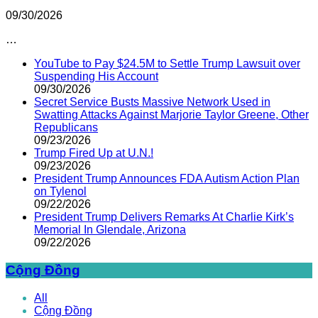
09/30/2026
…
YouTube to Pay $24.5M to Settle Trump Lawsuit over
Suspending His Account
09/30/2026
Secret Service Busts Massive Network Used in
Swatting Attacks Against Marjorie Taylor Greene, Other
Republicans
09/23/2026
Trump Fired Up at U.N.!
09/23/2026
President Trump Announces FDA Autism Action Plan
on Tylenol
09/22/2026
President Trump Delivers Remarks At Charlie Kirk’s
Memorial In Glendale, Arizona
09/22/2026
Cộng Đồng
All
Cộng Đồng