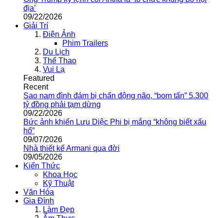
địa’
09/22/2026
Giải Trí
Điện Ảnh
Phim Trailers
Du Lịch
Thể Thao
Vui Lạ
Featured
Recent
Sao nam đình đám bị chấn động não, “bom tấn” 5.300
tỷ đồng phải tạm dừng
09/22/2026
Bức ảnh khiến Lưu Diệc Phi bị mắng “không biết xấu
hổ”
09/07/2026
Nhà thiết kế Armani qua đời
09/05/2026
Kiến Thức
Khoa Học
Kỹ Thuật
Văn Hóa
Gia Đình
Làm Đẹp