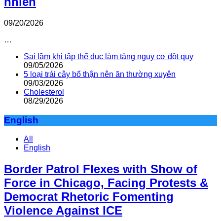
nhiên
09/20/2026
…
Sai lầm khi tập thể dục làm tăng nguy cơ đột quỵ
09/05/2026
5 loại trái cây bổ thận nên ăn thường xuyên
09/03/2026
Cholesterol
08/29/2026
English
All
English
Border Patrol Flexes with Show of
Force in Chicago, Facing Protests &
Democrat Rhetoric Fomenting
Violence Against ICE