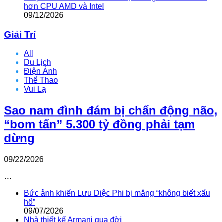
hơn CPU AMD và Intel
09/12/2026
Giải Trí
All
Du Lịch
Điện Ảnh
Thể Thao
Vui Lạ
Sao nam đình đám bị chấn động não,
“bom tấn” 5.300 tỷ đồng phải tạm
dừng
09/22/2026
…
Bức ảnh khiến Lưu Diệc Phi bị mắng “không biết xấu
hổ”
09/07/2026
Nhà thiết kế Armani qua đời