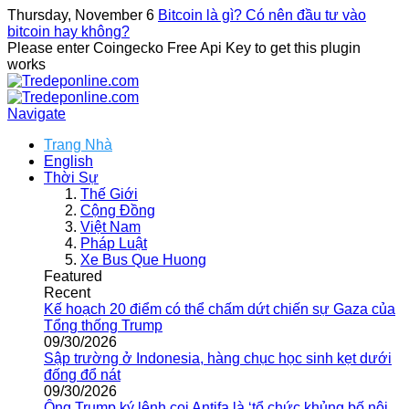
Thursday, November 6
Bitcoin là gì? Có nên đầu tư vào
bitcoin hay không?
Please enter Coingecko Free Api Key to get this plugin
works
Navigate
Trang Nhà
English
Thời Sự
Thế Giới
Cộng Đồng
Việt Nam
Pháp Luật
Xe Bus Que Huong
Featured
Recent
Kế hoạch 20 điểm có thể chấm dứt chiến sự Gaza của
Tổng thống Trump
09/30/2026
Sập trường ở Indonesia, hàng chục học sinh kẹt dưới
đống đổ nát
09/30/2026
Ông Trump ký lệnh coi Antifa là ‘tổ chức khủng bố nội