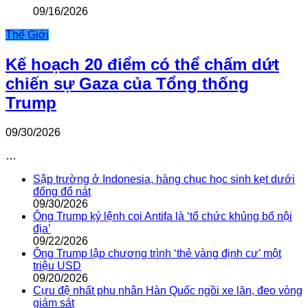
09/16/2026
Thế Giới
Kế hoạch 20 điểm có thể chấm dứt
chiến sự Gaza của Tổng thống
Trump
09/30/2026
…
Sập trường ở Indonesia, hàng chục học sinh kẹt dưới
đống đổ nát
09/30/2026
Ông Trump ký lệnh coi Antifa là ‘tổ chức khủng bố nội
địa’
09/22/2026
Ông Trump lập chương trình ‘thẻ vàng định cư’ một
triệu USD
09/20/2026
Cựu đệ nhất phu nhân Hàn Quốc ngồi xe lăn, đeo vòng
giám sát